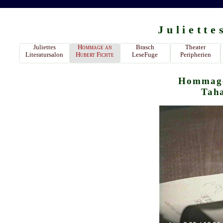
Juliette
Juliettes
Hommage an
Brasch
Theater
Literatursalon
Hubert Fichte
LeseFuge
Peripherien
Hommage
Taha